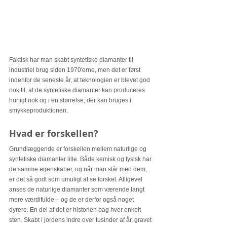
Faktisk har man skabt syntetiske diamanter til 
industriel brug siden 1970'erne, men det er først 
indenfor de seneste år, at teknologien er blevet god 
nok til, at de syntetiske diamanter kan produceres 
hurtigt nok og i en størrelse, der kan bruges i 
smykkeproduktionen.
Hvad er forskellen?  
Grundlæggende er forskellen mellem naturlige og 
syntetiske diamanter lille. Både kemisk og fysisk har 
de samme egenskaber, og når man står med dem, 
er det så godt som umuligt at se forskel. Alligevel 
anses de naturlige diamanter som værende langt 
mere værdifulde – og de er derfor også noget 
dyrere. En del af det er historien bag hver enkelt 
sten. Skabt i jordens indre over tusinder af år, gravet 