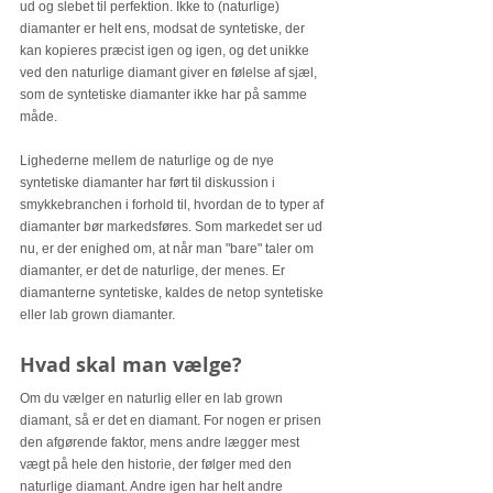
ud og slebet til perfektion. Ikke to (naturlige) 
diamanter er helt ens, modsat de syntetiske, der 
kan kopieres præcist igen og igen, og det unikke 
ved den naturlige diamant giver en følelse af sjæl, 
som de syntetiske diamanter ikke har på samme 
måde.
Lighederne mellem de naturlige og de nye 
syntetiske diamanter har ført til diskussion i 
smykkebranchen i forhold til, hvordan de to typer af 
diamanter bør markedsføres. Som markedet ser ud 
nu, er der enighed om, at når man "bare" taler om 
diamanter, er det de naturlige, der menes. Er 
diamanterne syntetiske, kaldes de netop syntetiske 
eller lab grown diamanter.
Hvad skal man vælge? 
Om du vælger en naturlig eller en lab grown 
diamant, så er det en diamant. For nogen er prisen 
den afgørende faktor, mens andre lægger mest 
vægt på hele den historie, der følger med den 
naturlige diamant. Andre igen har helt andre 