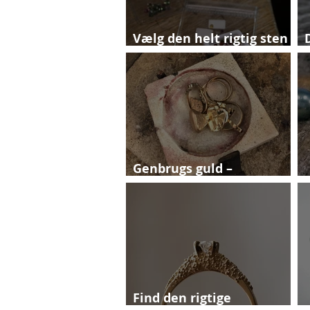
Vælg den helt rigtig sten
til forlovelsesringen
Genbrugs guld –
bogstavelig talt
Find den rigtige