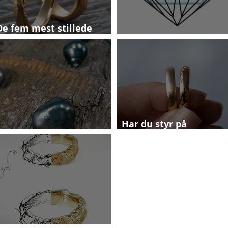
De fem mest stillede
spørgsmål
Fra usleben diamant...
Har du styr på
Tahitiperler
bryllupstraditionerne?