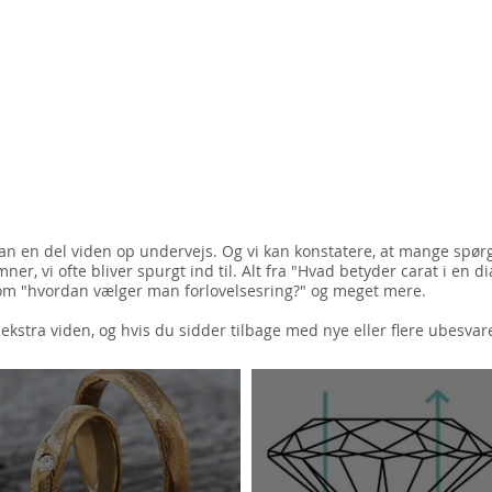
OM OS
SMYKKER
SERVICES
 en del viden op undervejs. Og vi kan konstatere, at mange spørgsm
er, vi ofte bliver spurgt ind til. Alt fra "Hvad betyder carat i en 
 som "hvordan vælger man forlovelsesring?" og meget mere.
 ekstra viden, og hvis du sidder tilbage med nye eller flere ubesva