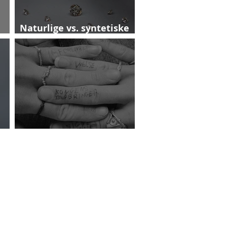
Naturlige vs. syntetiske
diamanter
Fingrenes betydninger