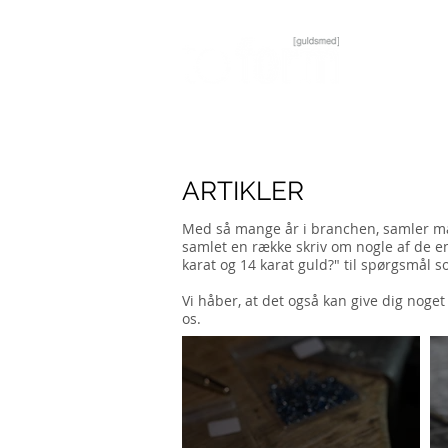
Guldsmed og værkstedsbutik i Aarhus C
ARTIKLER
Med så mange år i branchen, samler man
samlet en række skriv om nogle af de emn
karat og 14 karat guld?" til spørgsmål
Vi håber, at det også kan give dig noget
os.