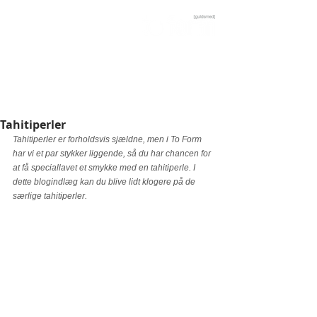
Guldsmed og værkstedsbutik i Aarhus C
Tahitiperler
Tahitiperler er forholdsvis sjældne, men i To Form 
har vi et par stykker liggende, så du har chancen for 
at få speciallavet et smykke med en tahitiperle. I 
dette blogindlæg kan du blive lidt klogere på de 
særlige tahitiperler. 