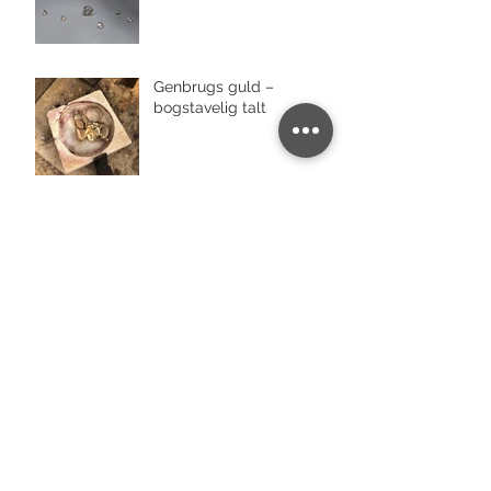
Genbrugs guld –
bogstavelig talt
Tahitiperler
Har du styr på
bryllupstraditionerne?