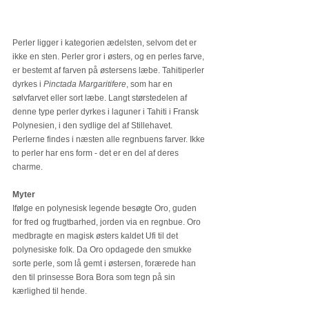
Perler ligger i kategorien ædelsten, selvom det er 
ikke en sten. Perler gror i østers, og en perles farve, 
er bestemt af farven på østersens læbe. Tahitiperler 
dyrkes i 
Pinctada Margaritifere
, som har en 
sølvfarvet eller sort læbe. Langt størstedelen af 
denne type perler dyrkes i laguner i Tahiti i Fransk 
Polynesien, i den sydlige del af Stillehavet. 
Perlerne findes i næsten alle regnbuens farver. Ikke 
to perler har ens form - det er en del af deres 
charme.
Myter
Ifølge en polynesisk legende besøgte Oro, guden 
for fred og frugtbarhed, jorden via en regnbue. Oro 
medbragte en magisk østers kaldet Ufi til det 
polynesiske folk. Da Oro opdagede den smukke 
sorte perle, som lå gemt i østersen, forærede han 
den til prinsesse Bora Bora som tegn på sin 
kærlighed til hende.