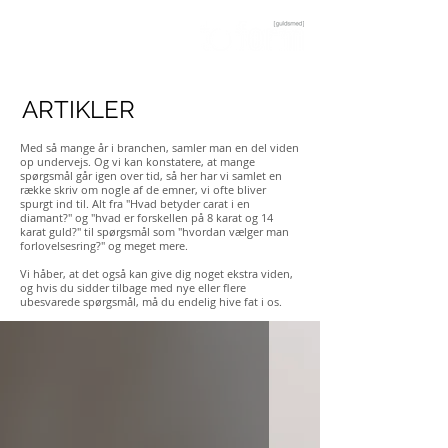
Guldsmed og værkstedsbutik i Aarhus C
ARTIKLER
Med så mange år i branchen, samler man en del viden
op undervejs. Og vi kan konstatere, at mange
spørgsmål går igen over tid, så her har vi samlet en
række skriv om nogle af de emner, vi ofte bliver
spurgt ind til. Alt fra "Hvad betyder carat i en
diamant?" og "hvad er forskellen på 8 karat og 14
karat guld?" til spørgsmål som "hvordan vælger man
forlovelsesring?" og meget mere.
Vi håber, at det også kan give dig noget ekstra viden,
og hvis du sidder tilbage med nye eller flere
ubesvarede spørgsmål, må du endelig hive fat i os.