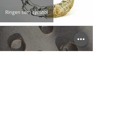
Ringen som symbol
Faret vild i ring-junglen? Lad os
hjælpe med at afklare begreberne